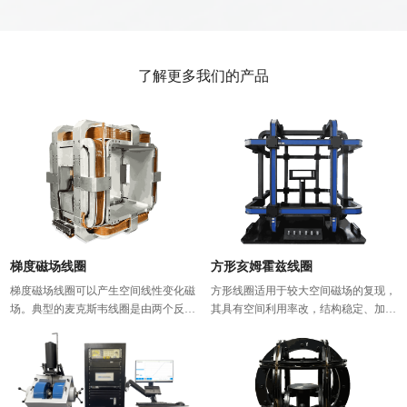
了解更多我们的产品
梯度磁场线圈
方形亥姆霍兹线圈
梯度磁场线圈可以产生空间线性变化磁
方形线圈适用于较大空间磁场的复现，
场。典型的麦克斯韦线圈是由两个反方
其具有空间利用率改，结构稳定、加工
向电流的线圈叠加而成，半径和线圈之
成本相对较低的特点。方形磁场线圈可
间的距离是理论上确定的。麦克斯韦线
根据需求设计为二线圈、三线圈、四线
圈对具有极高的磁场线性度和功率效
圈甚至五线圈以上结构。较为经典的结
率。其他复杂的梯度磁场线圈可通过有
构有Helmholtz线圈结构、Ruben线圈结
限元计算设计定制。
构、Merrit线圈结构等。方形磁场线圈