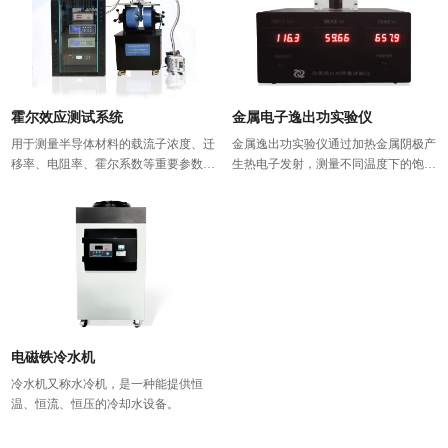
便您在拥有足够大零场环境下开展您的
无磁实验项目,除标准坡镆合金外，我
们还可生产各类非晶软磁材料、纳米晶
体软磁材料，可在零磁腔内加入样品测
试或加入线圈产生一定磁场测试被测物
的物理效应。
霍尔效应测试系统
金属电子逸出功实验仪
用于测量半导体材料的载流子浓度、迁
金属逸出功实验仪通过加热金属阴极产
移率、电阻率、霍尔系数等重要参数，
生热电子发射，测量不同温度下的饱和
而这些参数是了解半导体材料电学特性
电流，利用里查孙直线法测定金属电子
必须预先掌控的，因此霍尔效应测试系
逸出功。主要用于研究阴极材料热电子
统是理解和研究半导体器件和半导体材
发射特性及材料表面物理性质。
料电学特性必备的工具。实验结果由软
件自动计算得到，可同时得到体载流子
浓度(Bulk Carrier Concentration)、表面
载流子浓度 (Sheet Carrier
Concentration)、迁移率 (Mobility)、电
阻率 (Resistivity)、 霍尔系数 (Hall
电磁铁冷水机
Coefficient)、磁致电阻等等。
冷水机又称水冷机，是一种能提供恒
温、恒流、恒压的冷却水设备。