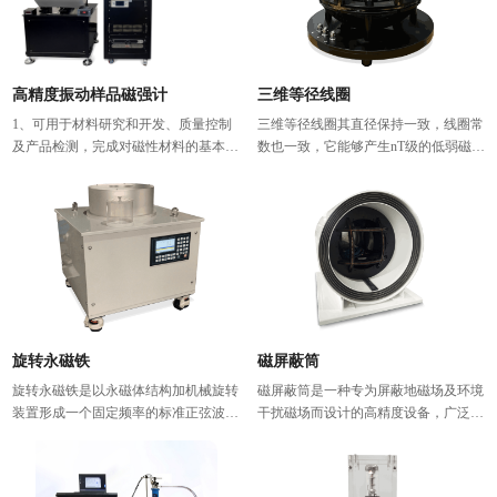
可衍生矩形线圈、八边形线圈、马鞍形
等多种异形线圈的设计。
高精度振动样品磁强计
三维等径线圈
1、可用于材料研究和开发、质量控制
三维等径线圈其直径保持一致，线圈常
及产品检测，完成对磁性材料的基本磁
数也一致，它能够产生nT级的低弱磁
性能的测量和分析。可测量磁性材料的
场。该线圈适用于屏蔽筒内的三维磁场
基本磁性能（如磁化曲线，磁滞回线，
测量，同时也适用于汽车遥控钥匙的检
退磁曲线，升温曲线、升/降温曲线、
测，展现了其广泛的应用潜力。
降温曲线、设定温度下的磁化曲线、设
定温度下的磁滞回线等），得到相应的
各种磁学参数（如饱和磁化强度，剩余
磁化强度，矫顽力，最大磁能积，居里
温度、磁导率（包括初始磁导率）
等），可测量粉末、颗粒、片状、块状
旋转永磁铁
磁屏蔽筒
等磁性材料。 <br/>2、可原位测量磁性
材料从室温至 720 度以及室温至液氮温
旋转永磁铁是以永磁体结构加机械旋转
磁屏蔽筒是一种专为屏蔽地磁场及环境
区磁性能随温度的变化曲线。
装置形成一个固定频率的标准正弦波磁
干扰磁场而设计的高精度设备，广泛应
场。相较电磁产品产生的交流磁场，有
用于磁传感器、磁强计以及感应线圈棒
磁场高，无需功放驱动，节能，输出稳
等测试领域。我们可以根据用户的需要
定的特点。
单独为您开发设计更大零磁场环境，以