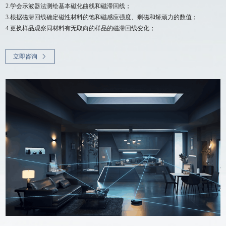
2.学会示波器法测绘基本磁化曲线和磁滞回线；
3.根据磁滞回线确定磁性材料的饱和磁感应强度、剩磁和矫顽力的数值；
4.更换样品观察同材料有无取向的样品的磁滞回线变化；
立即咨询