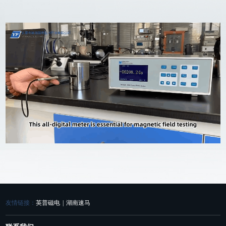
友情链接：
英普磁电
|
湖南速马