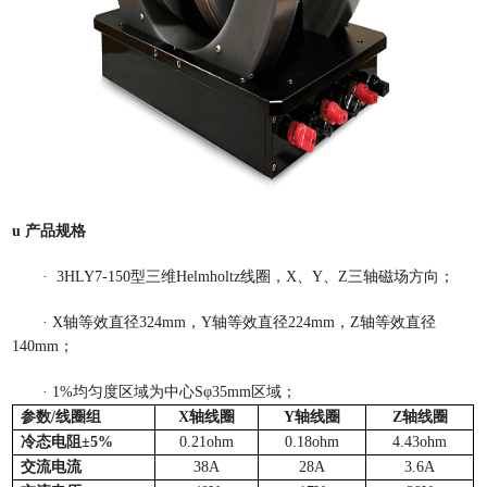
u
产品规格
·
3HLY
7-150
型三维
Helmholtz线圈，X、
Y
、
Z三轴磁场方向；
·
X轴等效直径324
mm
，
Y轴等效直径224
mm
，
Z轴等效直径
140
mm
；
·
1%均匀度区域为中心Sφ35mm区域；
参数
/线圈组
X轴线圈
Y轴线圈
Z轴线圈
冷态电阻
±5%
0.21
ohm
0.18
ohm
4.43
ohm
交流电流
38
A
28
A
3.6
A