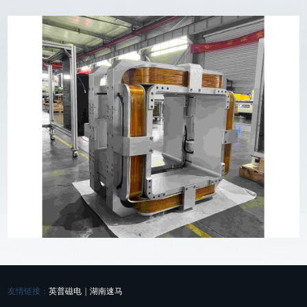
友情链接：
英普磁电
|
湖南速马